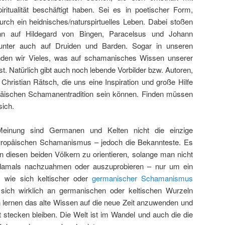
ritualität beschäftigt haben. Sei es in poetischer Form,
urch ein heidnisches/naturspirtuelles Leben. Dabei stoßen
ann auf Hildegard von Bingen, Paracelsus und Johann
nter auch auf Druiden und Barden. Sogar in unseren
den wir Vieles, was auf schamanisches Wissen unserer
t. Natürlich gibt auch noch lebende Vorbilder bzw. Autoren,
 Christian Rätsch, die uns eine Inspiration und große Hilfe
päischen Schamanentradition sein können. Finden müssen
sich.
Meinung sind Germanen und Kelten nicht die einzige
 europäischen Schamanismus – jedoch die Bekannteste. Es
an diesen beiden Völkern zu orientieren, solange man nicht
 damals nachzuahmen oder auszuprobieren – nur um ein
wie sich keltischer oder
germanischer Schamanismus
ich wirklich an germanischen oder keltischen Wurzeln
 lernen das alte Wissen auf die neue Zeit anzuwenden und
t stecken bleiben. Die Welt ist im Wandel und auch die die