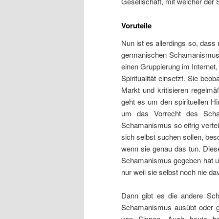
Gesellschaft, mit welcher der
Voruteile
Nun ist es allerdings so, das
germanischen Schamanismus sp
einen Gruppierung im Internet,
Spiritualität einsetzt. Sie b
Markt und kritisieren regelm
geht es um den spirituellen Hin
um das Vorrecht des Scham
Schamanismus so eifrig vertei
sich selbst suchen sollen, be
wenn sie genau das tun. Dies
Schamanismus gegeben hat und
nur weil sie selbst noch nie d
Dann gibt es die andere Sch
Schamanismus ausübt oder germ
von Sinnen. Auch heute ha