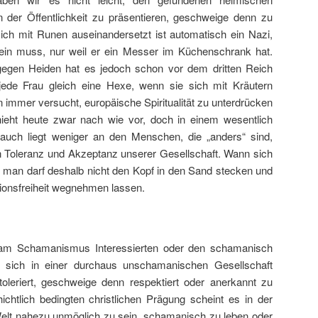
der Öffentlichkeit zu präsentieren, geschweige denn zu
 sich mit Runen auseinandersetzt ist automatisch ein Nazi,
in muss, nur weil er ein Messer im Küchenschrank hat.
gegen Heiden hat es jedoch schon vor dem dritten Reich
de Frau gleich eine Hexe, wenn sie sich mit Kräutern
 immer versucht, europäische Spiritualität zu unterdrücken
ieht heute zwar nach wie vor, doch in einem wesentlich
uch liegt weniger an den Menschen, die „anders“ sind,
n Toleranz und Akzeptanz unserer Gesellschaft. Wann sich
h man darf deshalb nicht den Kopf in den Sand stecken und
gionsfreiheit wegnehmen lassen.
n am Schamanismus Interessierten oder den schamanisch
, sich in einer durchaus unschamanischen Gesellschaft
toleriert, geschweige denn respektiert oder anerkannt zu
chtlich bedingten christlichen Prägung scheint es in der
lt nahezu unmöglich zu sein, schamanisch zu leben oder