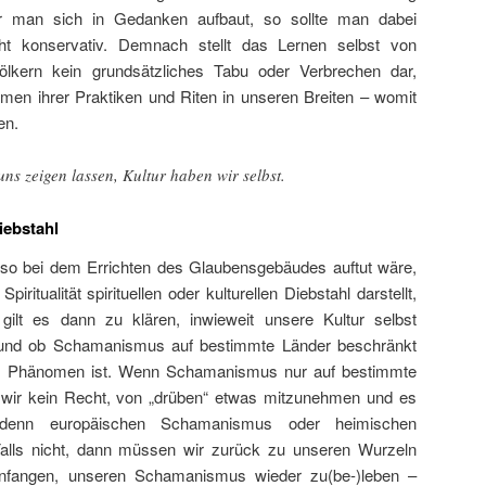
 man sich in Gedanken aufbaut, so sollte man dabei
ht konservativ. Demnach stellt das Lernen selbst von
ölkern kein grundsätzliches Tabu oder Verbrechen dar,
en ihrer Praktiken und Riten in unseren Breiten – womit
en.
ns zeigen lassen, Kultur haben wir selbst.
Diebstahl
also bei dem Errichten des Glaubensgebäudes auftut wäre,
iritualität spirituellen oder kulturellen Diebstahl darstellt,
ilt es dann zu klären, inwieweit unsere Kultur selbst
 und ob Schamanismus auf bestimmte Länder beschränkt
es Phänomen ist. Wenn Schamanismus nur auf bestimmte
 wir kein Recht, von „drüben“ etwas mitzunehmen und es
 denn
europäischen Schamanismus
oder
heimischen
lls nicht, dann müssen wir zurück zu unseren Wurzeln
 anfangen, unseren Schamanismus wieder zu(be-)leben –