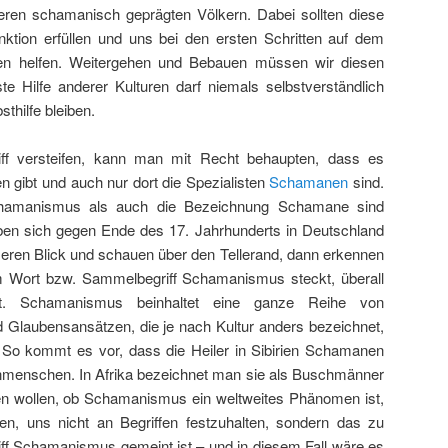
deren schamanisch geprägten Völkern. Dabei sollten diese
funktion erfüllen und uns bei den ersten Schritten auf dem
n helfen. Weitergehen und Bebauen müssen wir diesen
ste Hilfe
anderer Kulturen darf niemals selbstverständlich
thilfe bleiben.
ff versteifen, kann man mit Recht behaupten, dass es
n gibt und auch nur dort die Spezialisten
Schamanen
sind.
hamanismus
als auch die Bezeichnung
Schamane
sind
ben sich gegen Ende des 17. Jahrhunderts in Deutschland
nseren Blick und schauen über den Tellerand, dann erkennen
m Wort bzw. Sammelbegriff Schamanismus steckt, überall
st. Schamanismus beinhaltet eine ganze Reihe von
 Glaubensansätzen, die je nach Kultur anders bezeichnet,
. So kommt es vor, dass die Heiler in Sibirien Schamanen
nmenschen. In Afrika bezeichnet man sie als Buschmänner
en wollen, ob Schamanismus ein weltweites Phänomen ist,
n, uns nicht an Begriffen festzuhalten, sondern das zu
ff Schamanismus gemeint ist – und in diesem Fall wäre es