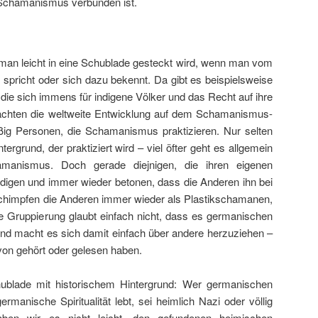
 Schamanismus verbunden ist.
s man leicht in eine Schublade gesteckt wird, wenn man vom
richt oder sich dazu bekennt. Da gibt es beispielsweise
 die sich immens für indigene Völker und das Recht auf ihre
eobachten die weltweite Entwicklung auf dem Schamanismus-
äßig Personen, die Schamanismus praktizieren. Nur selten
tergrund, der praktiziert wird – viel öfter geht es allgemein
anismus. Doch gerade diejnigen, die ihren eigenen
digen und immer wieder betonen, dass die Anderen ihn bei
schimpfen die Anderen immer wieder als
Plastikschamanen
,
e Gruppierung glaubt einfach nicht, dass es germanischen
 macht es sich damit einfach über andere herzuziehen –
avon gehört oder gelesen haben.
ublade mit historischem Hintergrund: Wer germanischen
anische Spiritualität lebt, sei heimlich Nazi oder völlig
ben wir es nicht leicht, den gefundenen heimischen