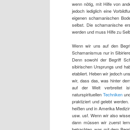
wenn nötig, mit Hilfe von an
jedoch lediglich eine Vorbild
eigenen schamanischen Bode
selbst. Die schamanische
er
werden und muss Hilfe zu Selbs
Wenn wir uns auf den Begri
Schamanismus nur in Sibiriere
Denn sowohl der Begriff
Sc
sibirischen Ursprungs und ha
etabliert. Heben wir jedoch u
wir, dass das, was hinter de
auf der Welt verbreitet i
naturspirituellen
Techniken
und
praktiziert und gelebt werden
heißen und in Amerika Medizi
usw. usf. Wenn wir also wiss
dann müssen wir zuerst lerne
betrachten, was mit dem Begri