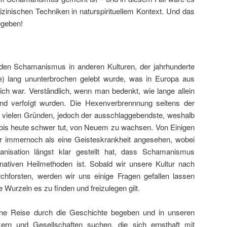
inischen Techniken in naturspirituellem Kontext
. Und das
egeben!
 den Schamanismus in anderen Kulturen, der jahrhunderte
) lang ununterbrochen gelebt wurde, was in Europa aus
ch war. Verständlich, wenn man bedenkt, wie lange allein
nd verfolgt wurden. Die Hexenverbrennnung seitens der
n vielen Gründen, jedoch der ausschlaggebendste, weshalb
 bis heute schwer tut, von Neuem zu wachsen. Von Einigen
r immernoch als eine Geisteskrankheit angesehen, wobei
anisation längst klar gestellt hat, dass Schamanismus
rnativen Heilmethoden ist. Sobald wir unsere Kultur nach
hforsten, werden wir uns einige Fragen gefallen lassen
Wurzeln es zu finden und freizulegen gilt.
ne Reise durch die Geschichte begeben und in unseren
ern und Gesellschaften suchen, die sich ernsthaft mit