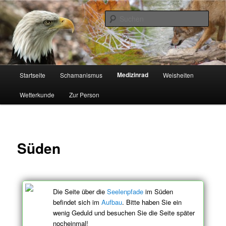
Zum
Schamanismus
Inhalt
Such
wechseln
Auf dem Naturweg
Hauptmenü
Medizinrad
Startseite
Schamanismus
Weisheiten
Wetterkunde
Zur Person
Süden
Die Seite über die
Seelenpfade
im Süden
befindet sich im
Aufbau
. Bitte haben Sie ein
wenig Geduld und besuchen Sie die Seite später
nocheinmal!