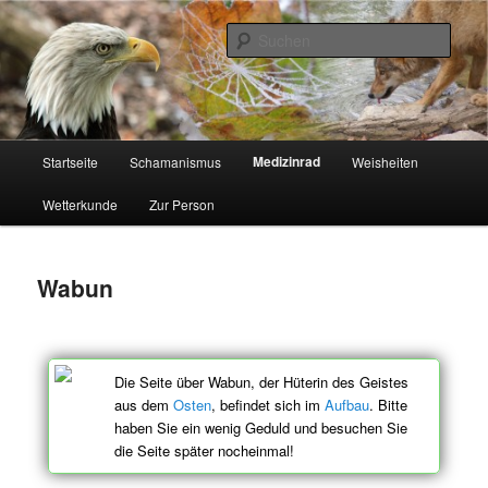
Zum
Schamanismus
Inhalt
Such
wechseln
Auf dem Naturweg
Hauptmenü
Medizinrad
Startseite
Schamanismus
Weisheiten
Wetterkunde
Zur Person
Wabun
Die Seite über Wabun, der Hüterin des Geistes
aus dem
Osten
, befindet sich im
Aufbau
. Bitte
haben Sie ein wenig Geduld und besuchen Sie
die Seite später nocheinmal!