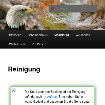
Zum
Schamanismus
Inhalt
Such
wechseln
Auf dem Naturweg
Hauptmenü
Medizinrad
Startseite
Schamanismus
Weisheiten
Wetterkunde
Zur Person
Reinigung
Die Seite über den Seelenpfad der Reinigung
befindet sich im
Aufbau
. Bitte haben Sie ein
wenig Geduld und besuchen Sie die Seite später