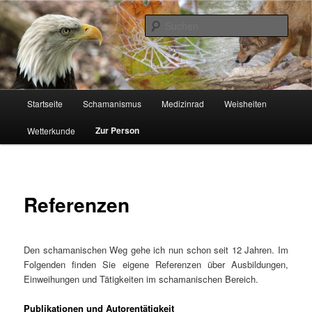
Zum
Schamanismus
Inhalt
Such
wechseln
Auf dem Naturweg
Hauptmenü
Startseite
Schamanismus
Medizinrad
Weisheiten
Zur Person
Wetterkunde
Referenzen
Den schamanischen Weg gehe ich nun schon seit 12 Jahren. Im
Folgenden finden Sie eigene Referenzen über Ausbildungen,
Einweihungen und Tätigkeiten im schamanischen Bereich.
Publikationen und Autorentätigkeit